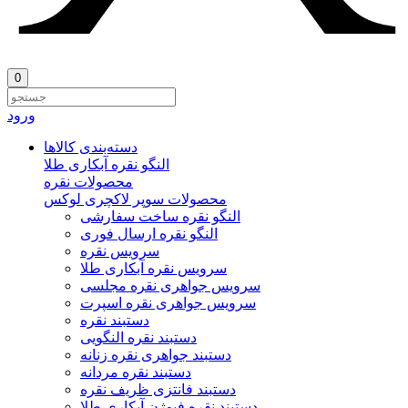
0
ورود
دسته‌بندی‌ کالاها
النگو نقره آبکاری طلا
محصولات نقره
محصولات سوپر لاکچری لوکس
النگو نقره ساخت سفارشی
النگو نقره ارسال فوری
سرویس نقره
سرویس نقره آبکاری طلا
سرویس جواهری نقره مجلسی
سرویس جواهری نقره اسپرت
دستبند نقره
دستبند نقره النگویی
دستبند جواهری نقره زنانه
دستبند نقره مردانه
دستبند فانتزی ظریف نقره
دستبند نقره فیوژن آبکاری طلا