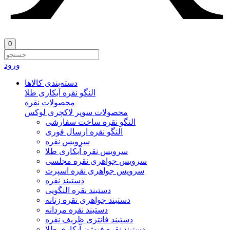
0
ورود
دسته‌بندی‌ کالاها
النگو نقره آبکاری طلا
محصولات نقره
محصولات سوپر لاکچری لوکس
النگو نقره ساخت سفارشی
النگو نقره ارسال فوری
سرویس نقره
سرویس نقره آبکاری طلا
سرویس جواهری نقره مجلسی
سرویس جواهری نقره اسپرت
دستبند نقره
دستبند نقره النگویی
دستبند جواهری نقره زنانه
دستبند نقره مردانه
دستبند فانتزی ظریف نقره
دستبند نقره فیوژن آبکاری طلا