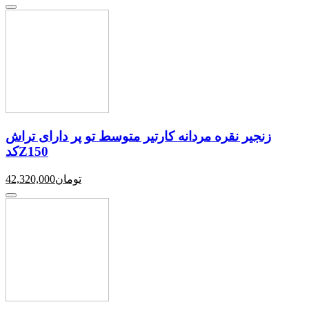
زنجیر نقره مردانه کارتیر متوسط تو پر دارای تراش
کدZ150
تومان
42,320,000