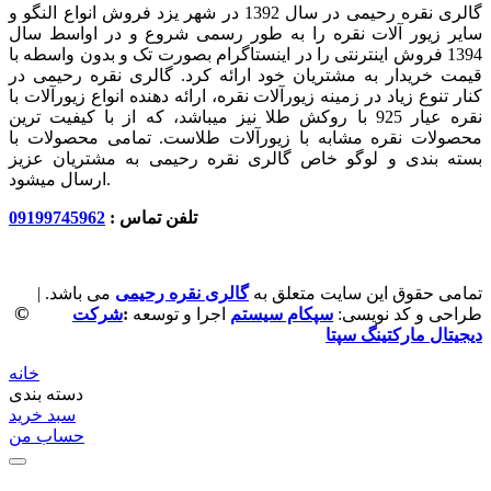
گالری نقره رحیمی در سال 1392 در شهر یزد فروش انواع النگو و
سایر زیور آلات نقره را به طور رسمی شروع و در اواسط سال
1394 فروش اینترنتی را در اینستاگرام بصورت تک و بدون واسطه با
قیمت خریدار به مشتریان خود ارائه کرد. گالری نقره رحیمی در
کنار تنوع زیاد در زمینه زیورآلات نقره، ارائه دهنده انواع زیورآلات با
نقره عیار 925 با روکش طلا نیز میباشد، که از با کیفیت‏ ترین
محصولات نقره مشابه با زیورآلات طلاست. تمامی محصولات با
بسته بندی و لوگو خاص گالری نقره رحیمی به مشتریان عزیز
ارسال میشود.
تلفن تماس :
09199745962
تمامی حقوق این سایت متعلق به
گالری نقره رحیمی
می باشد. |
©
طراحی و کد نویسی:
سپکام سیستم
اجرا و توسعه
:
شرکت
دیجیتال مارکتینگ سپتا
خانه
دسته بندی
سبد خرید
حساب من