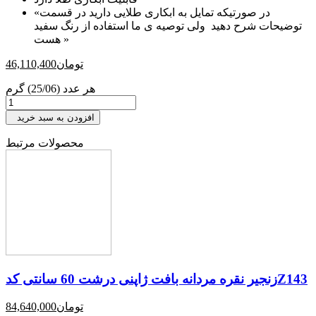
«در صورتیکه تمایل به ابکاری طلایی دارید در قسمت
توضیحات شرح دهید ولی توصیه ی ما استفاده از رنگ سفید
هست »
تومان
46,110,400
هر عدد (25/06) گرم
افزودن به سبد خرید
محصولات مرتبط
زنجیر نقره مردانه بافت ژاپنی درشت 60 سانتی کدZ143
تومان
84,640,000