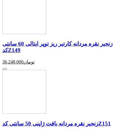
زنجیر نقره مردانه کارتیر ریز توپر ایتالی 60 سانتی
کدZ149
تومان
36,248,000
زنجیر نقره مردانه بافت ژاپنی 50 سانتی کدZ151