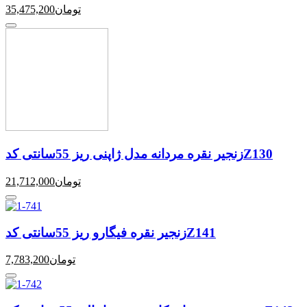
تومان
35,475,200
زنجیر نقره مردانه مدل ژاپنی ریز 55سانتی کدZ130
تومان
21,712,000
زنجیر نقره فیگارو ریز 55سانتی کدZ141
تومان
7,783,200