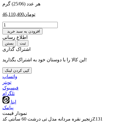
هر عدد (25/06) گرم
تومان
46,110,400
افزودن به سبد خرید
اطلاع رسانی
بستن
اشتراک گذاری
این کالا را با دوستان خود به اشتراک بگذارید!
کپی کردن لینک
واتساپ
تويتر
فیسبوک
تلگرام
ایتا
پیامک
نمودار قیمت
زنجیر نقره مردانه مدل تی درشت 60 سانتی کدZ131