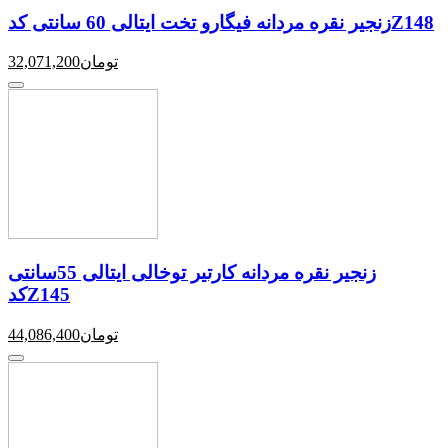
زنجیر نقره مردانه فیگارو تخت ایتالی 60 سانتی کدZ148
تومان
32,071,200
زنجیر نقره مردانه کارتیر توخالی ایتالی 55سانتی
کدZ145
تومان
44,086,400