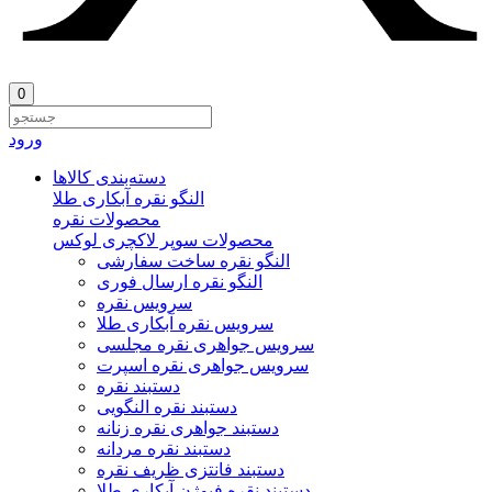
0
ورود
دسته‌بندی‌ کالاها
النگو نقره آبکاری طلا
محصولات نقره
محصولات سوپر لاکچری لوکس
النگو نقره ساخت سفارشی
النگو نقره ارسال فوری
سرویس نقره
سرویس نقره آبکاری طلا
سرویس جواهری نقره مجلسی
سرویس جواهری نقره اسپرت
دستبند نقره
دستبند نقره النگویی
دستبند جواهری نقره زنانه
دستبند نقره مردانه
دستبند فانتزی ظریف نقره
دستبند نقره فیوژن آبکاری طلا