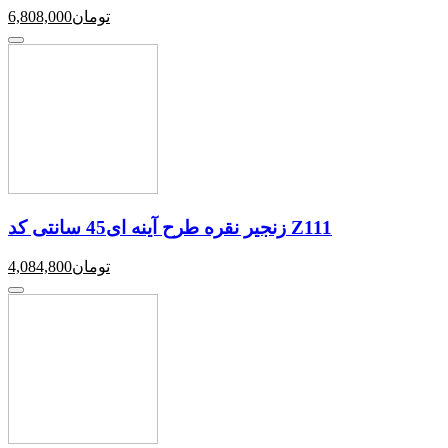
تومان
6,808,000
زنجیر نقره طرح آینه ای45 سانتی کد Z111
تومان
4,084,800