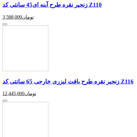
زنجیر نقره طرح آینه ای45 سانتی کد Z110
تومان
3,588,000
زنجیر نقره طرح بافت لیزری خارجی 65 سانتی کد Z116
تومان
12,445,000