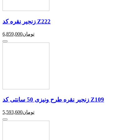
زنجیر نقره کد Z222
تومان
6,859,000
زنجیر نقره طرح ونیزی 50 سانتی کد Z109
تومان
5,593,600