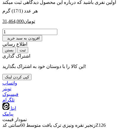
اولین نفری باشید که درباره این محصول دیدگاهی ثبت میکند
هر عدد (17/1) گرم
تومان
31,464,000
افزودن به سبد خرید
اطلاع رسانی
بستن
اشتراک گذاری
این کالا را با دوستان خود به اشتراک بگذارید!
کپی کردن لینک
واتساپ
تويتر
فیسبوک
تلگرام
ایتا
پیامک
نمودار قیمت
زنجیر نقره ونیزی ترک بافت متوسط 60سانتی کدZ126