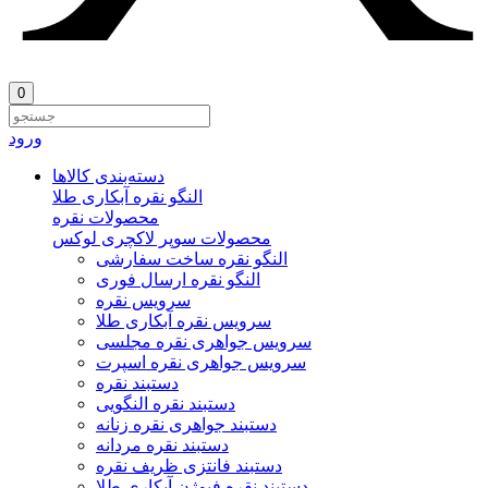
0
ورود
دسته‌بندی‌ کالاها
النگو نقره آبکاری طلا
محصولات نقره
محصولات سوپر لاکچری لوکس
النگو نقره ساخت سفارشی
النگو نقره ارسال فوری
سرویس نقره
سرویس نقره آبکاری طلا
سرویس جواهری نقره مجلسی
سرویس جواهری نقره اسپرت
دستبند نقره
دستبند نقره النگویی
دستبند جواهری نقره زنانه
دستبند نقره مردانه
دستبند فانتزی ظریف نقره
دستبند نقره فیوژن آبکاری طلا