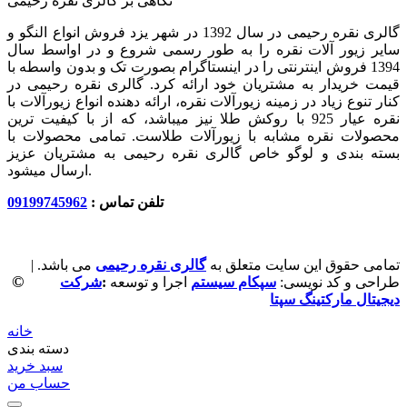
نگاهی بر گالری نقره رحیمی
گالری نقره رحیمی در سال 1392 در شهر یزد فروش انواع النگو و
سایر زیور آلات نقره را به طور رسمی شروع و در اواسط سال
1394 فروش اینترنتی را در اینستاگرام بصورت تک و بدون واسطه با
قیمت خریدار به مشتریان خود ارائه کرد. گالری نقره رحیمی در
کنار تنوع زیاد در زمینه زیورآلات نقره، ارائه دهنده انواع زیورآلات با
نقره عیار 925 با روکش طلا نیز میباشد، که از با کیفیت‏ ترین
محصولات نقره مشابه با زیورآلات طلاست. تمامی محصولات با
بسته بندی و لوگو خاص گالری نقره رحیمی به مشتریان عزیز
ارسال میشود.
تلفن تماس :
09199745962
تمامی حقوق این سایت متعلق به
گالری نقره رحیمی
می باشد. |
©
طراحی و کد نویسی:
سپکام سیستم
اجرا و توسعه
:
شرکت
دیجیتال مارکتینگ سپتا
خانه
دسته بندی
سبد خرید
حساب من