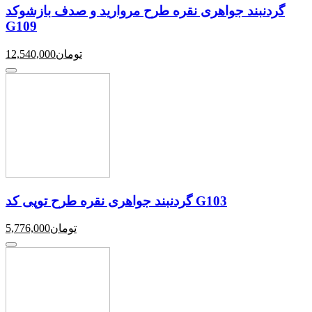
گردنبند جواهری نقره طرح مروارید و صدف بازشوکد
G109
تومان
12,540,000
گردنبند جواهری نقره طرح توپی کد G103
تومان
5,776,000