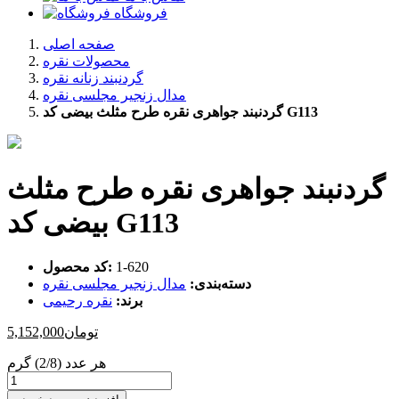
فروشگاه
صفحه اصلی
محصولات نقره
گردنبند زنانه نقره
مدال زنجیر مجلسی نقره
گردنبند جواهری نقره طرح مثلث بیضی کد G113
گردنبند جواهری نقره طرح مثلث
بیضی کد G113
‎1-620
کد محصول:
دسته‌بندی:
مدال زنجیر مجلسی نقره
برند:
نقره رحیمی
تومان
5,152,000
هر عدد (2/8) گرم