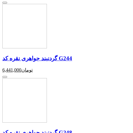
گردنبند جواهری نقره کد G244
تومان
6,441,000
گردنبند جواهری نقره کد G248