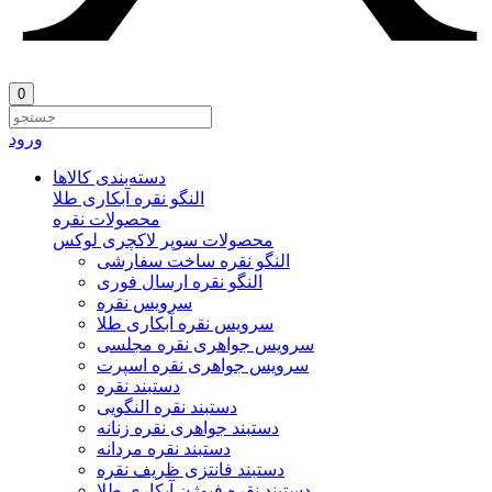
0
ورود
دسته‌بندی‌ کالاها
النگو نقره آبکاری طلا
محصولات نقره
محصولات سوپر لاکچری لوکس
النگو نقره ساخت سفارشی
النگو نقره ارسال فوری
سرویس نقره
سرویس نقره آبکاری طلا
سرویس جواهری نقره مجلسی
سرویس جواهری نقره اسپرت
دستبند نقره
دستبند نقره النگویی
دستبند جواهری نقره زنانه
دستبند نقره مردانه
دستبند فانتزی ظریف نقره
دستبند نقره فیوژن آبکاری طلا