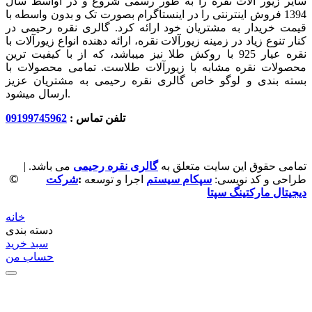
سایر زیور آلات نقره را به طور رسمی شروع و در اواسط سال
1394 فروش اینترنتی را در اینستاگرام بصورت تک و بدون واسطه با
قیمت خریدار به مشتریان خود ارائه کرد. گالری نقره رحیمی در
کنار تنوع زیاد در زمینه زیورآلات نقره، ارائه دهنده انواع زیورآلات با
نقره عیار 925 با روکش طلا نیز میباشد، که از با کیفیت‏ ترین
محصولات نقره مشابه با زیورآلات طلاست. تمامی محصولات با
بسته بندی و لوگو خاص گالری نقره رحیمی به مشتریان عزیز
ارسال میشود.
تلفن تماس :
09199745962
تمامی حقوق این سایت متعلق به
گالری نقره رحیمی
می باشد. |
©
طراحی و کد نویسی:
سپکام سیستم
اجرا و توسعه
:
شرکت
دیجیتال مارکتینگ سپتا
خانه
دسته بندی
سبد خرید
حساب من