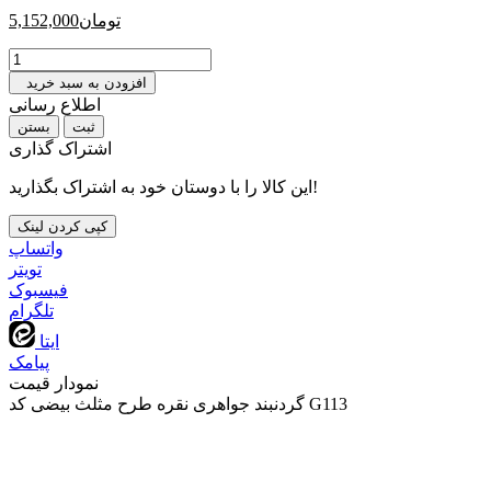
تومان
5,152,000
افزودن به سبد خرید
اطلاع رسانی
بستن
اشتراک گذاری
این کالا را با دوستان خود به اشتراک بگذارید!
کپی کردن لینک
واتساپ
تويتر
فیسبوک
تلگرام
ایتا
پیامک
نمودار قیمت
گردنبند جواهری نقره طرح مثلث بیضی کد G113