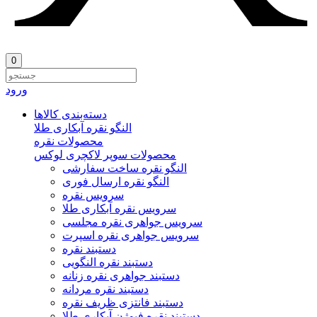
0
ورود
دسته‌بندی‌ کالاها
النگو نقره آبکاری طلا
محصولات نقره
محصولات سوپر لاکچری لوکس
النگو نقره ساخت سفارشی
النگو نقره ارسال فوری
سرویس نقره
سرویس نقره آبکاری طلا
سرویس جواهری نقره مجلسی
سرویس جواهری نقره اسپرت
دستبند نقره
دستبند نقره النگویی
دستبند جواهری نقره زنانه
دستبند نقره مردانه
دستبند فانتزی ظریف نقره
دستبند نقره فیوژن آبکاری طلا