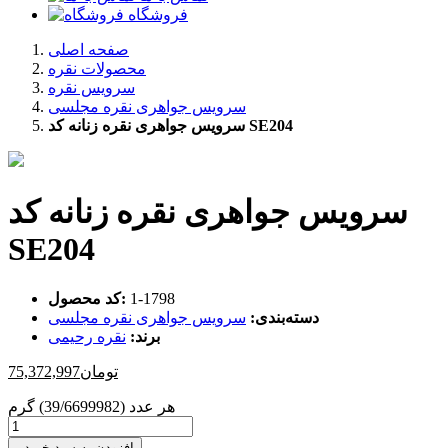
فروشگاه
صفحه اصلی
محصولات نقره
سرویس نقره
سرویس جواهری نقره مجلسی
سرویس جواهری نقره زنانه کد SE204
سرویس جواهری نقره زنانه کد
SE204
‎1-1798
کد محصول:
دسته‌بندی:
سرویس جواهری نقره مجلسی
برند:
نقره رحیمی
تومان
75,372,997
هر عدد (39/6699982) گرم
افزودن به سبد خرید