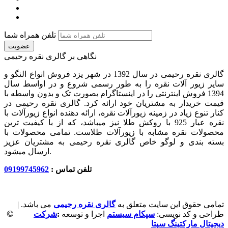
تلفن همراه شما
عضویت
نگاهی بر گالری نقره رحیمی
گالری نقره رحیمی در سال 1392 در شهر یزد فروش انواع النگو و
سایر زیور آلات نقره را به طور رسمی شروع و در اواسط سال
1394 فروش اینترنتی را در اینستاگرام بصورت تک و بدون واسطه با
قیمت خریدار به مشتریان خود ارائه کرد. گالری نقره رحیمی در
کنار تنوع زیاد در زمینه زیورآلات نقره، ارائه دهنده انواع زیورآلات با
نقره عیار 925 با روکش طلا نیز میباشد، که از با کیفیت‏ ترین
محصولات نقره مشابه با زیورآلات طلاست. تمامی محصولات با
بسته بندی و لوگو خاص گالری نقره رحیمی به مشتریان عزیز
ارسال میشود.
تلفن تماس :
09199745962
تمامی حقوق این سایت متعلق به
گالری نقره رحیمی
می باشد. |
©
طراحی و کد نویسی:
سپکام سیستم
اجرا و توسعه
:
شرکت
دیجیتال مارکتینگ سپتا