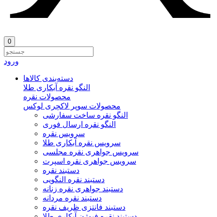
0
ورود
دسته‌بندی‌ کالاها
النگو نقره آبکاری طلا
محصولات نقره
محصولات سوپر لاکچری لوکس
النگو نقره ساخت سفارشی
النگو نقره ارسال فوری
سرویس نقره
سرویس نقره آبکاری طلا
سرویس جواهری نقره مجلسی
سرویس جواهری نقره اسپرت
دستبند نقره
دستبند نقره النگویی
دستبند جواهری نقره زنانه
دستبند نقره مردانه
دستبند فانتزی ظریف نقره
دستبند نقره فیوژن آبکاری طلا