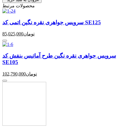
محصولات مرتبط
سرویس جواهری نقره نگین اتمی کد SE125
تومان
85,025,000
سرویس جواهری نقره نگین طرح آماتیس بنفش کد
SE105
تومان
102,790,000