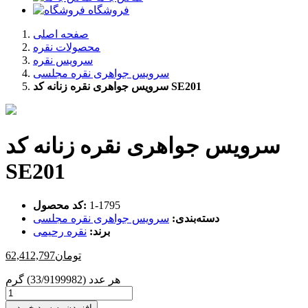
فروشگاه
صفحه اصلی
محصولات نقره
سرویس نقره
سرویس جواهری نقره مجلسی
سرویس جواهری نقره زنانه کد SE201
سرویس جواهری نقره زنانه کد
SE201
‎1-1795
کد محصول:
دسته‌بندی:
سرویس جواهری نقره مجلسی
برند:
نقره رحیمی
تومان
62,412,797
هر عدد (33/9199982) گرم
افزودن به سبد خرید