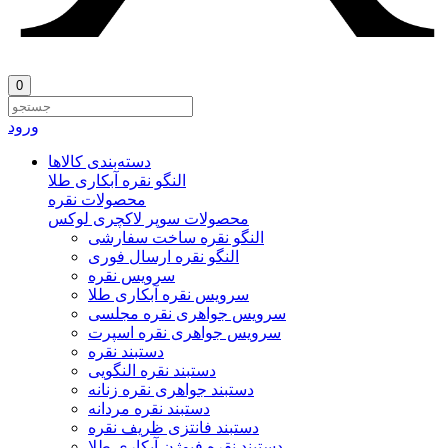
0
ورود
دسته‌بندی‌ کالاها
النگو نقره آبکاری طلا
محصولات نقره
محصولات سوپر لاکچری لوکس
النگو نقره ساخت سفارشی
النگو نقره ارسال فوری
سرویس نقره
سرویس نقره آبکاری طلا
سرویس جواهری نقره مجلسی
سرویس جواهری نقره اسپرت
دستبند نقره
دستبند نقره النگویی
دستبند جواهری نقره زنانه
دستبند نقره مردانه
دستبند فانتزی ظریف نقره
دستبند نقره فیوژن آبکاری طلا