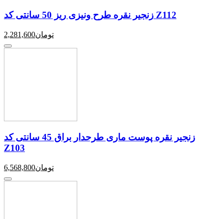
زنجیر نقره طرح ونیزی ریز 50 سانتی کد Z112
تومان
2,281,600
زنجیر نقره پوست ماری طرحدار براق 45 سانتی کد
Z103
تومان
6,568,800