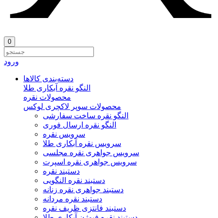
0
ورود
دسته‌بندی‌ کالاها
النگو نقره آبکاری طلا
محصولات نقره
محصولات سوپر لاکچری لوکس
النگو نقره ساخت سفارشی
النگو نقره ارسال فوری
سرویس نقره
سرویس نقره آبکاری طلا
سرویس جواهری نقره مجلسی
سرویس جواهری نقره اسپرت
دستبند نقره
دستبند نقره النگویی
دستبند جواهری نقره زنانه
دستبند نقره مردانه
دستبند فانتزی ظریف نقره
دستبند نقره فیوژن آبکاری طلا