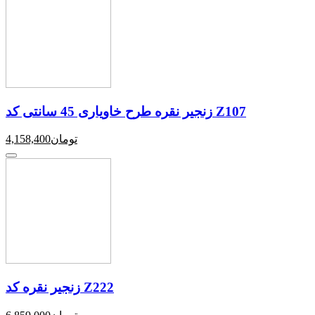
زنجیر نقره طرح خاویاری 45 سانتی کد Z107
تومان
4,158,400
زنجیر نقره کد Z222