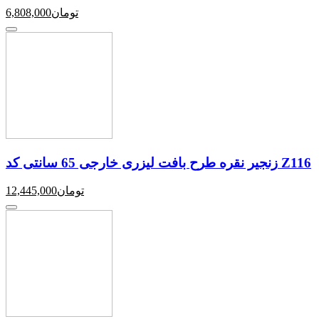
تومان
6,808,000
زنجیر نقره طرح بافت لیزری خارجی 65 سانتی کد Z116
تومان
12,445,000