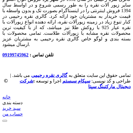
سایر زیور آلات نقره را به طور رسمی شروع و در اواسط سال
1394 فروش اینترنتی را در اینستاگرام بصورت تک و بدون واسطه با
قیمت خریدار به مشتریان خود ارائه کرد. گالری نقره رحیمی در
کنار تنوع زیاد در زمینه زیورآلات نقره، ارائه دهنده انواع زیورآلات با
نقره عیار 925 با روکش طلا نیز میباشد، که از با کیفیت‏ ترین
محصولات نقره مشابه با زیورآلات طلاست. تمامی محصولات با
بسته بندی و لوگو خاص گالری نقره رحیمی به مشتریان عزیز
ارسال میشود.
تلفن تماس :
09199745962
تمامی حقوق این سایت متعلق به
گالری نقره رحیمی
می باشد. |
©
طراحی و کد نویسی:
سپکام سیستم
اجرا و توسعه
:
شرکت
دیجیتال مارکتینگ سپتا
خانه
دسته بندی
سبد خرید
حساب من