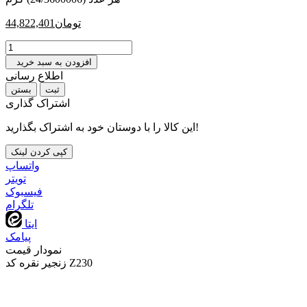
تومان
44,822,401
افزودن به سبد خرید
اطلاع رسانی
بستن
اشتراک گذاری
این کالا را با دوستان خود به اشتراک بگذارید!
کپی کردن لینک
واتساپ
تويتر
فیسبوک
تلگرام
ایتا
پیامک
نمودار قیمت
زنجیر نقره کد Z230