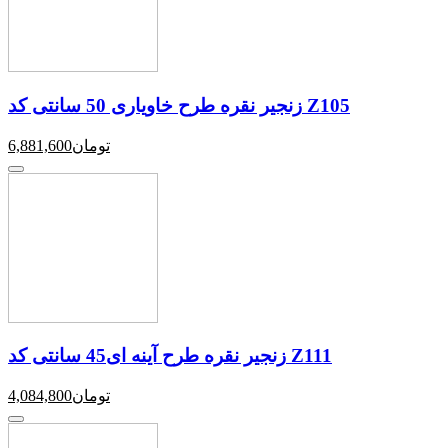
زنجیر نقره طرح خاویاری 50 سانتی کد Z105
تومان
6,881,600
زنجیر نقره طرح آینه ای45 سانتی کد Z111
تومان
4,084,800