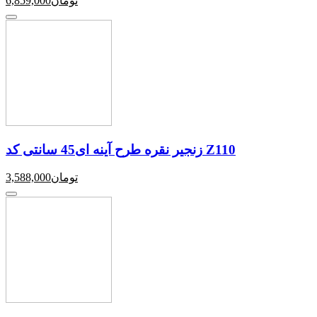
تومان
6,859,000
زنجیر نقره طرح آینه ای45 سانتی کد Z110
تومان
3,588,000