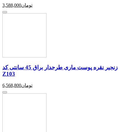
تومان
3,588,000
زنجیر نقره پوست ماری طرحدار براق 45 سانتی کد
Z103
تومان
6,568,800