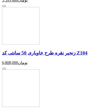
تومان
5,593,600
زنجیر نقره طرح خاویاری 50 سانتی کد Z104
تومان
6,808,000