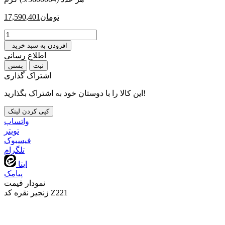
تومان
17,590,401
افزودن به سبد خرید
اطلاع رسانی
بستن
اشتراک گذاری
این کالا را با دوستان خود به اشتراک بگذارید!
کپی کردن لینک
واتساپ
تويتر
فیسبوک
تلگرام
ایتا
پیامک
نمودار قیمت
زنجیر نقره کد Z221