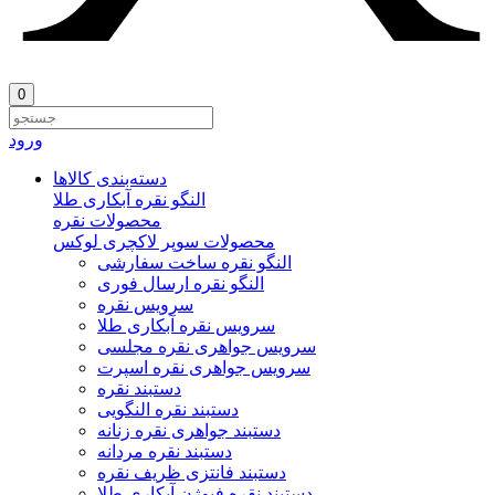
0
ورود
دسته‌بندی‌ کالاها
النگو نقره آبکاری طلا
محصولات نقره
محصولات سوپر لاکچری لوکس
النگو نقره ساخت سفارشی
النگو نقره ارسال فوری
سرویس نقره
سرویس نقره آبکاری طلا
سرویس جواهری نقره مجلسی
سرویس جواهری نقره اسپرت
دستبند نقره
دستبند نقره النگویی
دستبند جواهری نقره زنانه
دستبند نقره مردانه
دستبند فانتزی ظریف نقره
دستبند نقره فیوژن آبکاری طلا