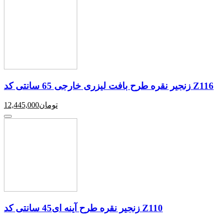
زنجیر نقره طرح بافت لیزری خارجی 65 سانتی کد Z116
تومان
12,445,000
زنجیر نقره طرح آینه ای45 سانتی کد Z110