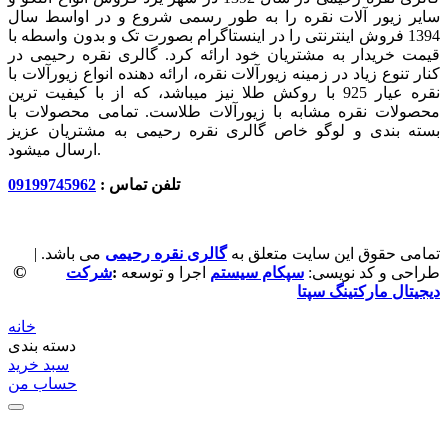
سایر زیور آلات نقره را به طور رسمی شروع و در اواسط سال
1394 فروش اینترنتی را در اینستاگرام بصورت تک و بدون واسطه با
قیمت خریدار به مشتریان خود ارائه کرد. گالری نقره رحیمی در
کنار تنوع زیاد در زمینه زیورآلات نقره، ارائه دهنده انواع زیورآلات با
نقره عیار 925 با روکش طلا نیز میباشد، که از با کیفیت‏ ترین
محصولات نقره مشابه با زیورآلات طلاست. تمامی محصولات با
بسته بندی و لوگو خاص گالری نقره رحیمی به مشتریان عزیز
ارسال میشود.
تلفن تماس :
09199745962
تمامی حقوق این سایت متعلق به
گالری نقره رحیمی
می باشد. |
©
طراحی و کد نویسی:
سپکام سیستم
اجرا و توسعه
:
شرکت
دیجیتال مارکتینگ سپتا
خانه
دسته بندی
سبد خرید
حساب من