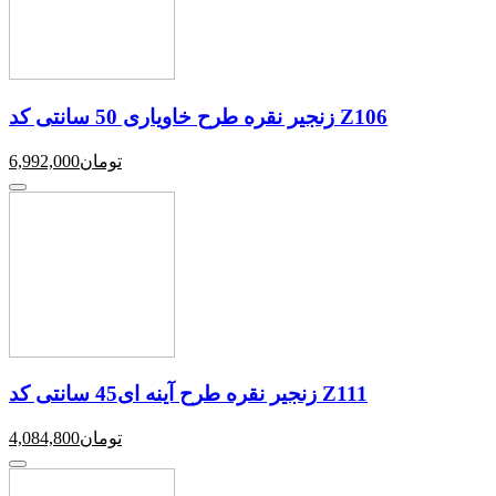
زنجیر نقره طرح خاویاری 50 سانتی کد Z106
تومان
6,992,000
زنجیر نقره طرح آینه ای45 سانتی کد Z111
تومان
4,084,800