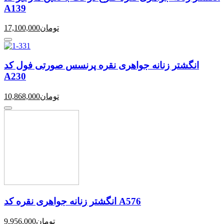
A139
تومان
17,100,000
انگشتر زنانه جواهری نقره پرنسس صورتی فول کد
A230
تومان
10,868,000
انگشتر زنانه جواهری نقره کد A576
تومان
9,956,000