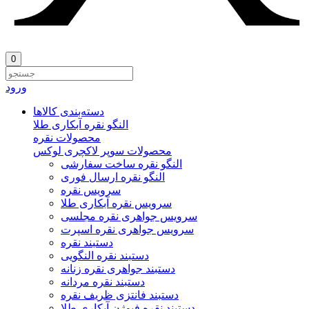
0
ورود
دسته‌بندی‌ کالاها
النگو نقره آبکاری طلا
محصولات نقره
محصولات سوپر لاکچری لوکس
النگو نقره ساخت سفارشی
النگو نقره ارسال فوری
سرویس نقره
سرویس نقره آبکاری طلا
سرویس جواهری نقره مجلسی
سرویس جواهری نقره اسپرت
دستبند نقره
دستبند نقره النگویی
دستبند جواهری نقره زنانه
دستبند نقره مردانه
دستبند فانتزی ظریف نقره
دستبند نقره فیوژن آبکاری طلا