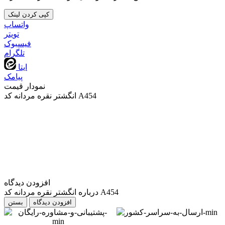
کپی کردن لینک
واتساپ
تويتر
فیسبوک
تلگرام
ایتا
پیامک
نمودار قیمت
انگشتر نقره مردانه کد A454
افزودن دیدگاه
درباره انگشتر نقره مردانه کد A454
بستن