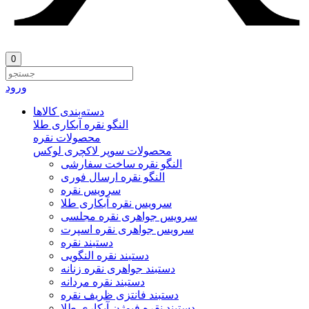
0
ورود
دسته‌بندی‌ کالاها
النگو نقره آبکاری طلا
محصولات نقره
محصولات سوپر لاکچری لوکس
النگو نقره ساخت سفارشی
النگو نقره ارسال فوری
سرویس نقره
سرویس نقره آبکاری طلا
سرویس جواهری نقره مجلسی
سرویس جواهری نقره اسپرت
دستبند نقره
دستبند نقره النگویی
دستبند جواهری نقره زنانه
دستبند نقره مردانه
دستبند فانتزی ظریف نقره
دستبند نقره فیوژن آبکاری طلا