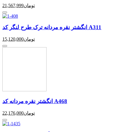
تومان
21,567,999
انگشتر نقره مردانه ترک طرح لنگر کد A311
تومان
15,120,000
انگشتر نقره مردانه کد A468
تومان
22,176,000