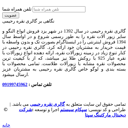
تلفن همراه شما
عضویت
نگاهی بر گالری نقره رحیمی
گالری نقره رحیمی در سال 1392 در شهر یزد فروش انواع النگو و
سایر زیور آلات نقره را به طور رسمی شروع و در اواسط سال
1394 فروش اینترنتی را در اینستاگرام بصورت تک و بدون واسطه با
قیمت خریدار به مشتریان خود ارائه کرد. گالری نقره رحیمی در
کنار تنوع زیاد در زمینه زیورآلات نقره، ارائه دهنده انواع زیورآلات با
نقره عیار 925 با روکش طلا نیز میباشد، که از با کیفیت‏ ترین
محصولات نقره مشابه با زیورآلات طلاست. تمامی محصولات با
بسته بندی و لوگو خاص گالری نقره رحیمی به مشتریان عزیز
ارسال میشود.
تلفن تماس :
09199745962
تمامی حقوق این سایت متعلق به
گالری نقره رحیمی
می باشد. |
©
طراحی و کد نویسی:
سپکام سیستم
اجرا و توسعه
:
شرکت
دیجیتال مارکتینگ سپتا
خانه