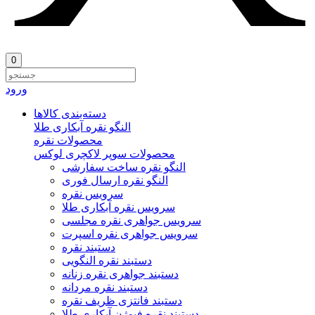
0
ورود
دسته‌بندی‌ کالاها
النگو نقره آبکاری طلا
محصولات نقره
محصولات سوپر لاکچری لوکس
النگو نقره ساخت سفارشی
النگو نقره ارسال فوری
سرویس نقره
سرویس نقره آبکاری طلا
سرویس جواهری نقره مجلسی
سرویس جواهری نقره اسپرت
دستبند نقره
دستبند نقره النگویی
دستبند جواهری نقره زنانه
دستبند نقره مردانه
دستبند فانتزی ظریف نقره
دستبند نقره فیوژن آبکاری طلا