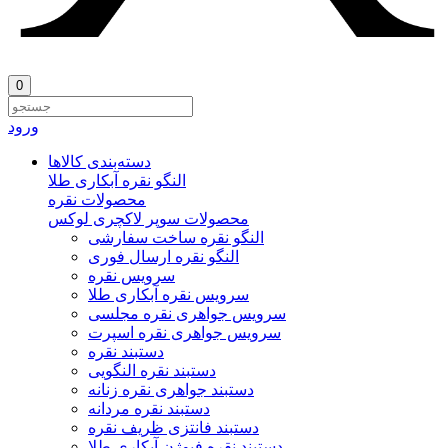
0
ورود
دسته‌بندی‌ کالاها
النگو نقره آبکاری طلا
محصولات نقره
محصولات سوپر لاکچری لوکس
النگو نقره ساخت سفارشی
النگو نقره ارسال فوری
سرویس نقره
سرویس نقره آبکاری طلا
سرویس جواهری نقره مجلسی
سرویس جواهری نقره اسپرت
دستبند نقره
دستبند نقره النگویی
دستبند جواهری نقره زنانه
دستبند نقره مردانه
دستبند فانتزی ظریف نقره
دستبند نقره فیوژن آبکاری طلا