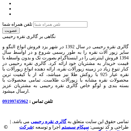
تلفن همراه شما
عضویت
نگاهی بر گالری نقره رحیمی
گالری نقره رحیمی در سال 1392 در شهر یزد فروش انواع النگو و
سایر زیور آلات نقره را به طور رسمی شروع و در اواسط سال
1394 فروش اینترنتی را در اینستاگرام بصورت تک و بدون واسطه با
قیمت خریدار به مشتریان خود ارائه کرد. گالری نقره رحیمی در
کنار تنوع زیاد در زمینه زیورآلات نقره، ارائه دهنده انواع زیورآلات با
نقره عیار 925 با روکش طلا نیز میباشد، که از با کیفیت‏ ترین
محصولات نقره مشابه با زیورآلات طلاست. تمامی محصولات با
بسته بندی و لوگو خاص گالری نقره رحیمی به مشتریان عزیز
ارسال میشود.
تلفن تماس :
09199745962
تمامی حقوق این سایت متعلق به
گالری نقره رحیمی
می باشد. |
©
طراحی و کد نویسی:
سپکام سیستم
اجرا و توسعه
:
شرکت