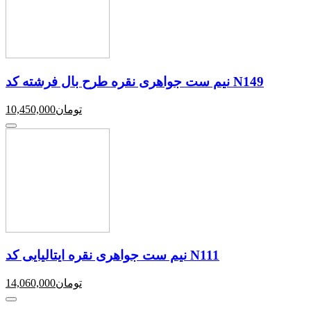
نیم ست جواهری نقره طرح بال فرشته کد N149
تومان
10,450,000
نیم ست جواهری نقره ایتالیایی کد N111
تومان
14,060,000