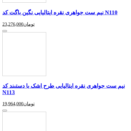
نیم ست جواهری نقره ایتالیایی نگین باگت کد N110
تومان
23,276,000
نیم ست جواهری نقره ایتالیایی طرح اشک با دستبند کد
N113
تومان
19,964,000