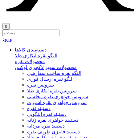
0
ورود
دسته‌بندی‌ کالاها
النگو نقره آبکاری طلا
محصولات نقره
محصولات سوپر لاکچری لوکس
النگو نقره ساخت سفارشی
النگو نقره ارسال فوری
سرویس نقره
سرویس نقره آبکاری طلا
سرویس جواهری نقره مجلسی
سرویس جواهری نقره اسپرت
دستبند نقره
دستبند نقره النگویی
دستبند جواهری نقره زنانه
دستبند نقره مردانه
دستبند فانتزی ظریف نقره
دستبند نقره فیوژن آبکاری طلا