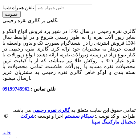
تلفن همراه شما
عضویت
نگاهی بر گالری نقره رحیمی
گالری نقره رحیمی در سال 1392 در شهر یزد فروش انواع النگو و
سایر زیور آلات نقره را به طور رسمی شروع و در اواسط سال
1394 فروش اینترنتی را در اینستاگرام بصورت تک و بدون واسطه با
قیمت خریدار به مشتریان خود ارائه کرد. گالری نقره رحیمی در
کنار تنوع زیاد در زمینه زیورآلات نقره، ارائه دهنده انواع زیورآلات با
نقره عیار 925 با روکش طلا نیز میباشد، که از با کیفیت‏ ترین
محصولات نقره مشابه با زیورآلات طلاست. تمامی محصولات با
بسته بندی و لوگو خاص گالری نقره رحیمی به مشتریان عزیز
ارسال میشود.
تلفن تماس :
09199745962
تمامی حقوق این سایت متعلق به
گالری نقره رحیمی
می باشد. |
©
طراحی و کد نویسی:
سپکام سیستم
اجرا و توسعه
:
شرکت
دیجیتال مارکتینگ سپتا
خانه