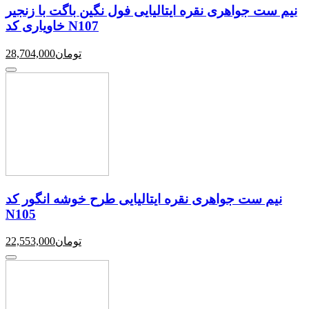
نیم ست جواهری نقره ایتالیایی فول نگین باگت با زنجیر
خاویاری کد N107
تومان
28,704,000
نیم ست جواهری نقره ایتالیایی طرح خوشه انگور کد
N105
تومان
22,553,000