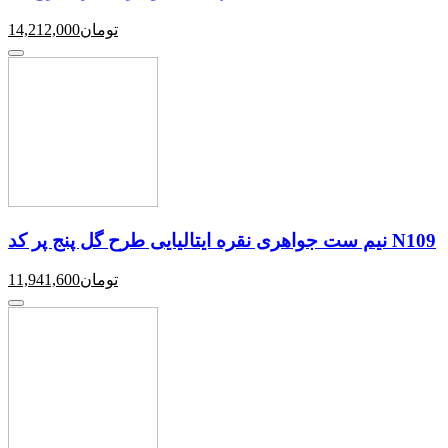
تومان
14,212,000
نیم ست جواهری نقره ایتالیایی طرح گل پنج پر کد N109
تومان
11,941,600