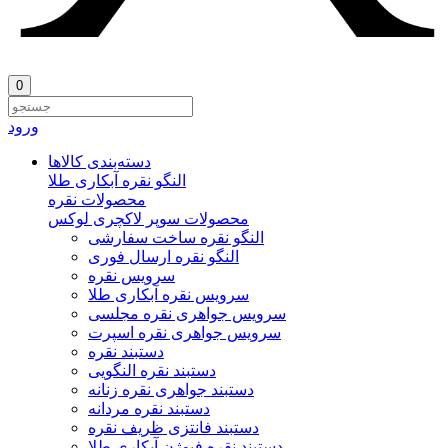
0
ورود
دسته‌بندی‌ کالاها
النگو نقره آبکاری طلا
محصولات نقره
محصولات سوپر لاکچری لوکس
النگو نقره ساخت سفارشی
النگو نقره ارسال فوری
سرویس نقره
سرویس نقره آبکاری طلا
سرویس جواهری نقره مجلسی
سرویس جواهری نقره اسپرت
دستبند نقره
دستبند نقره النگویی
دستبند جواهری نقره زنانه
دستبند نقره مردانه
دستبند فانتزی ظریف نقره
دستبند نقره فیوژن آبکاری طلا