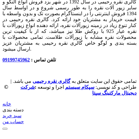
گالری نقره رحیمی در سال 1392 در شهر یزد فروش انواع النگو و
سایر زیور آلات نقره را به طور رسمی شروع و در اواسط سال
1394 فروش اینترنتی را در اینستاگرام بصورت تک و بدون واسطه با
قیمت خریدار به مشتریان خود ارائه کرد. گالری نقره رحیمی در
کنار تنوع زیاد در زمینه زیورآلات نقره، ارائه دهنده انواع زیورآلات با
نقره عیار 925 با روکش طلا نیز میباشد، که از با کیفیت‏ ترین
محصولات نقره مشابه با زیورآلات طلاست. تمامی محصولات با
بسته بندی و لوگو خاص گالری نقره رحیمی به مشتریان عزیز
ارسال میشود.
تلفن تماس :
09199745962
تمامی حقوق این سایت متعلق به
گالری نقره رحیمی
می باشد. |
©
طراحی و کد نویسی:
سپکام سیستم
اجرا و توسعه
:
شرکت
دیجیتال مارکتینگ سپتا
خانه
دسته بندی
سبد خرید
حساب من