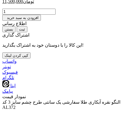
تومان
11,500,000
افزودن به سبد خرید
اطلاع رسانی
بستن
اشتراک گذاری
این کالا را با دوستان خود به اشتراک بگذارید!
کپی کردن لینک
واتساپ
تويتر
فیسبوک
تلگرام
ایتا
پیامک
نمودار قیمت
النگو نقره آبکاری طلا سفارشی یک سانتی طرح چشم سایز 3 کد
AL372