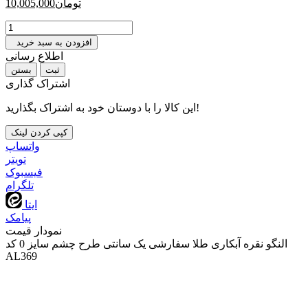
تومان
10,005,000
افزودن به سبد خرید
اطلاع رسانی
بستن
اشتراک گذاری
این کالا را با دوستان خود به اشتراک بگذارید!
کپی کردن لینک
واتساپ
تويتر
فیسبوک
تلگرام
ایتا
پیامک
نمودار قیمت
النگو نقره آبکاری طلا سفارشی یک سانتی طرح چشم سایز 0 کد
AL369