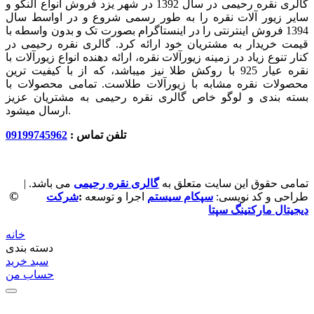
گالری نقره رحیمی در سال 1392 در شهر یزد فروش انواع النگو و
سایر زیور آلات نقره را به طور رسمی شروع و در اواسط سال
1394 فروش اینترنتی را در اینستاگرام بصورت تک و بدون واسطه با
قیمت خریدار به مشتریان خود ارائه کرد. گالری نقره رحیمی در
کنار تنوع زیاد در زمینه زیورآلات نقره، ارائه دهنده انواع زیورآلات با
نقره عیار 925 با روکش طلا نیز میباشد، که از با کیفیت‏ ترین
محصولات نقره مشابه با زیورآلات طلاست. تمامی محصولات با
بسته بندی و لوگو خاص گالری نقره رحیمی به مشتریان عزیز
ارسال میشود.
تلفن تماس :
09199745962
تمامی حقوق این سایت متعلق به
گالری نقره رحیمی
می باشد. |
©
طراحی و کد نویسی:
سپکام سیستم
اجرا و توسعه
:
شرکت
دیجیتال مارکتینگ سپتا
خانه
دسته بندی
سبد خرید
حساب من