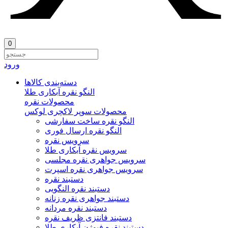
0
ورود
دسته‌بندی‌ کالاها
النگو نقره آبکاری طلا
محصولات نقره
محصولات سوپر لاکچری لوکس
النگو نقره ساخت سفارشی
النگو نقره ارسال فوری
سرویس نقره
سرویس نقره آبکاری طلا
سرویس جواهری نقره مجلسی
سرویس جواهری نقره اسپرت
دستبند نقره
دستبند نقره النگویی
دستبند جواهری نقره زنانه
دستبند نقره مردانه
دستبند فانتزی ظریف نقره
دستبند نقره فیوژن آبکاری طلا