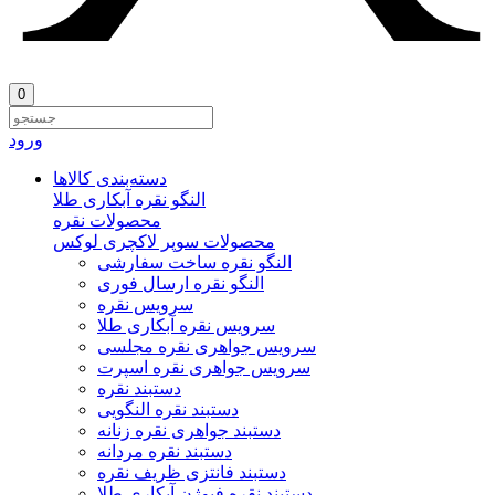
0
ورود
دسته‌بندی‌ کالاها
النگو نقره آبکاری طلا
محصولات نقره
محصولات سوپر لاکچری لوکس
النگو نقره ساخت سفارشی
النگو نقره ارسال فوری
سرویس نقره
سرویس نقره آبکاری طلا
سرویس جواهری نقره مجلسی
سرویس جواهری نقره اسپرت
دستبند نقره
دستبند نقره النگویی
دستبند جواهری نقره زنانه
دستبند نقره مردانه
دستبند فانتزی ظریف نقره
دستبند نقره فیوژن آبکاری طلا