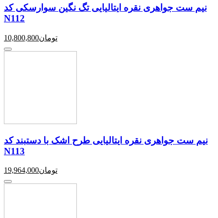
نیم ست جواهری نقره ایتالیایی تگ نگین سوارسکی کد
N112
تومان
10,800,800
نیم ست جواهری نقره ایتالیایی طرح اشک با دستبند کد
N113
تومان
19,964,000