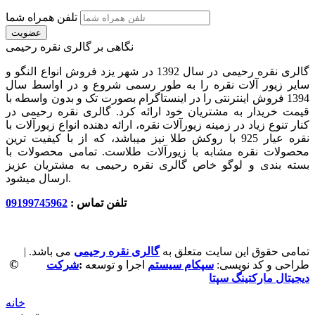
تلفن همراه شما
عضویت
نگاهی بر گالری نقره رحیمی
گالری نقره رحیمی در سال 1392 در شهر یزد فروش انواع النگو و
سایر زیور آلات نقره را به طور رسمی شروع و در اواسط سال
1394 فروش اینترنتی را در اینستاگرام بصورت تک و بدون واسطه با
قیمت خریدار به مشتریان خود ارائه کرد. گالری نقره رحیمی در
کنار تنوع زیاد در زمینه زیورآلات نقره، ارائه دهنده انواع زیورآلات با
نقره عیار 925 با روکش طلا نیز میباشد، که از با کیفیت‏ ترین
محصولات نقره مشابه با زیورآلات طلاست. تمامی محصولات با
بسته بندی و لوگو خاص گالری نقره رحیمی به مشتریان عزیز
ارسال میشود.
تلفن تماس :
09199745962
تمامی حقوق این سایت متعلق به
گالری نقره رحیمی
می باشد. |
©
طراحی و کد نویسی:
سپکام سیستم
اجرا و توسعه
:
شرکت
دیجیتال مارکتینگ سپتا
خانه