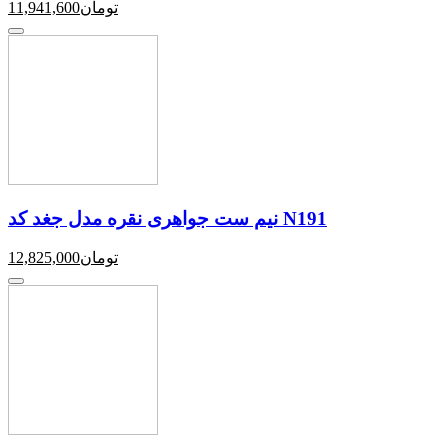
تومان
11,941,600
نیم ست جواهری نقره مدل جغد کد N191
تومان
12,825,000