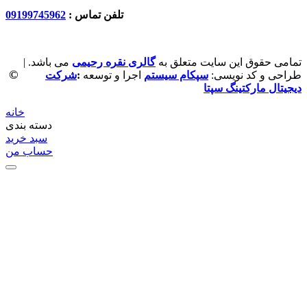
تلفن تماس :
09199745962
تمامی حقوق این سایت متعلق به
گالری نقره رحیمی
می باشد. |
©
طراحی و کد نویسی:
سپکام سیستم
اجرا و توسعه
:
شرکت
دیجیتال مارکتینگ سپتا
خانه
دسته بندی
سبد خرید
حساب من