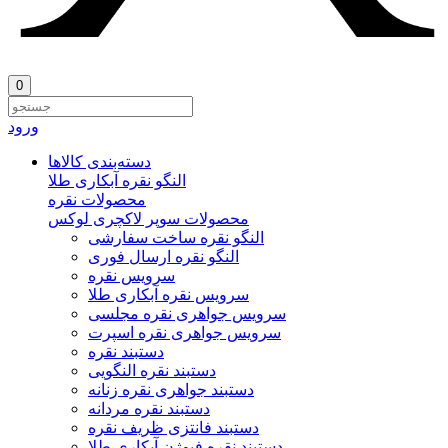
0
ورود
دسته‌بندی‌ کالاها
النگو نقره آبکاری طلا
محصولات نقره
محصولات سوپر لاکچری لوکس
النگو نقره ساخت سفارشی
النگو نقره ارسال فوری
سرویس نقره
سرویس نقره آبکاری طلا
سرویس جواهری نقره مجلسی
سرویس جواهری نقره اسپرت
دستبند نقره
دستبند نقره النگویی
دستبند جواهری نقره زنانه
دستبند نقره مردانه
دستبند فانتزی ظریف نقره
دستبند نقره فیوژن آبکاری طلا