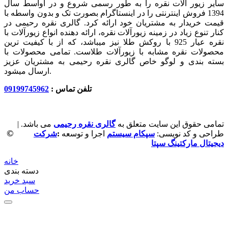
سایر زیور آلات نقره را به طور رسمی شروع و در اواسط سال
1394 فروش اینترنتی را در اینستاگرام بصورت تک و بدون واسطه با
قیمت خریدار به مشتریان خود ارائه کرد. گالری نقره رحیمی در
کنار تنوع زیاد در زمینه زیورآلات نقره، ارائه دهنده انواع زیورآلات با
نقره عیار 925 با روکش طلا نیز میباشد، که از با کیفیت‏ ترین
محصولات نقره مشابه با زیورآلات طلاست. تمامی محصولات با
بسته بندی و لوگو خاص گالری نقره رحیمی به مشتریان عزیز
ارسال میشود.
تلفن تماس :
09199745962
تمامی حقوق این سایت متعلق به
گالری نقره رحیمی
می باشد. |
©
طراحی و کد نویسی:
سپکام سیستم
اجرا و توسعه
:
شرکت
دیجیتال مارکتینگ سپتا
خانه
دسته بندی
سبد خرید
حساب من