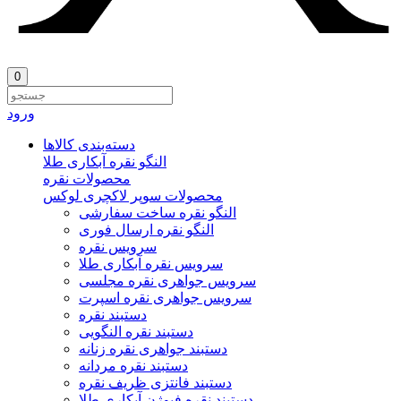
0
ورود
دسته‌بندی‌ کالاها
النگو نقره آبکاری طلا
محصولات نقره
محصولات سوپر لاکچری لوکس
النگو نقره ساخت سفارشی
النگو نقره ارسال فوری
سرویس نقره
سرویس نقره آبکاری طلا
سرویس جواهری نقره مجلسی
سرویس جواهری نقره اسپرت
دستبند نقره
دستبند نقره النگویی
دستبند جواهری نقره زنانه
دستبند نقره مردانه
دستبند فانتزی ظریف نقره
دستبند نقره فیوژن آبکاری طلا