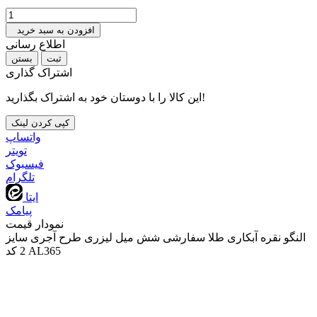
افزودن به سبد خرید
اطلاع رسانی
بستن
اشتراک گذاری
این کالا را با دوستان خود به اشتراک بگذارید!
کپی کردن لینک
واتساپ
تويتر
فیسبوک
تلگرام
ایتا
پیامک
نمودار قیمت
النگو نقره آبکاری طلا سفارشی شش میل لیزری طرح آجری سایز
2 کد AL365