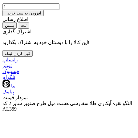
افزودن به سبد خرید
اطلاع رسانی
بستن
اشتراک گذاری
این کالا را با دوستان خود به اشتراک بگذارید!
کپی کردن لینک
واتساپ
تويتر
فیسبوک
تلگرام
ایتا
پیامک
نمودار قیمت
النگو نقره آبکاری طلا سفارشی هشت میل طرح صنوبر سایز 2 کد
AL359