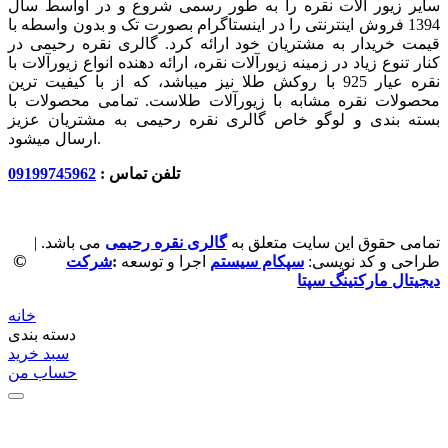
سایر زیور آلات نقره را به طور رسمی شروع و در اواسط سال
1394 فروش اینترنتی را در اینستاگرام بصورت تک و بدون واسطه با
قیمت خریدار به مشتریان خود ارائه کرد. گالری نقره رحیمی در
کنار تنوع زیاد در زمینه زیورآلات نقره، ارائه دهنده انواع زیورآلات با
نقره عیار 925 با روکش طلا نیز میباشد، که از با کیفیت‏ ترین
محصولات نقره مشابه با زیورآلات طلاست. تمامی محصولات با
بسته بندی و لوگو خاص گالری نقره رحیمی به مشتریان عزیز
ارسال میشود.
تلفن تماس :
09199745962
تمامی حقوق این سایت متعلق به
گالری نقره رحیمی
می باشد. |
©
طراحی و کد نویسی:
سپکام سیستم
اجرا و توسعه
:
شرکت
دیجیتال مارکتینگ سپتا
خانه
دسته بندی
سبد خرید
حساب من