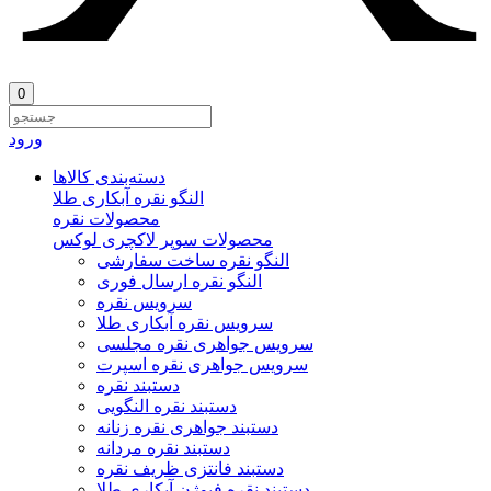
0
ورود
دسته‌بندی‌ کالاها
النگو نقره آبکاری طلا
محصولات نقره
محصولات سوپر لاکچری لوکس
النگو نقره ساخت سفارشی
النگو نقره ارسال فوری
سرویس نقره
سرویس نقره آبکاری طلا
سرویس جواهری نقره مجلسی
سرویس جواهری نقره اسپرت
دستبند نقره
دستبند نقره النگویی
دستبند جواهری نقره زنانه
دستبند نقره مردانه
دستبند فانتزی ظریف نقره
دستبند نقره فیوژن آبکاری طلا