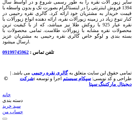
سایر زیور آلات نقره را به طور رسمی شروع و در اواسط سال
1394 فروش اینترنتی را در اینستاگرام بصورت تک و بدون واسطه با
قیمت خریدار به مشتریان خود ارائه کرد. گالری نقره رحیمی در
کنار تنوع زیاد در زمینه زیورآلات نقره، ارائه دهنده انواع زیورآلات با
نقره عیار 925 با روکش طلا نیز میباشد، که از با کیفیت‏ ترین
محصولات نقره مشابه با زیورآلات طلاست. تمامی محصولات با
بسته بندی و لوگو خاص گالری نقره رحیمی به مشتریان عزیز
ارسال میشود.
تلفن تماس :
09199745962
تمامی حقوق این سایت متعلق به
گالری نقره رحیمی
می باشد. |
©
طراحی و کد نویسی:
سپکام سیستم
اجرا و توسعه
:
شرکت
دیجیتال مارکتینگ سپتا
خانه
دسته بندی
سبد خرید
حساب من