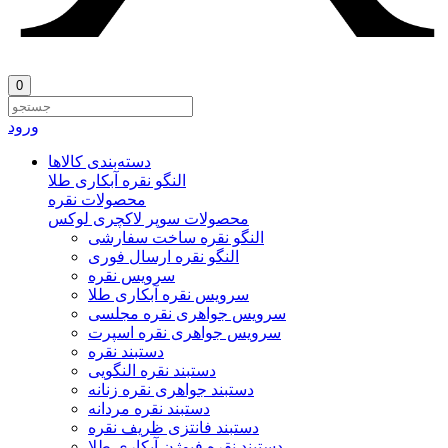
0
ورود
دسته‌بندی‌ کالاها
النگو نقره آبکاری طلا
محصولات نقره
محصولات سوپر لاکچری لوکس
النگو نقره ساخت سفارشی
النگو نقره ارسال فوری
سرویس نقره
سرویس نقره آبکاری طلا
سرویس جواهری نقره مجلسی
سرویس جواهری نقره اسپرت
دستبند نقره
دستبند نقره النگویی
دستبند جواهری نقره زنانه
دستبند نقره مردانه
دستبند فانتزی ظریف نقره
دستبند نقره فیوژن آبکاری طلا