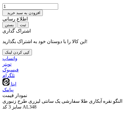
افزودن به سبد خرید
اطلاع رسانی
بستن
اشتراک گذاری
این کالا را با دوستان خود به اشتراک بگذارید!
کپی کردن لینک
واتساپ
تويتر
فیسبوک
تلگرام
ایتا
پیامک
نمودار قیمت
النگو نقره آبکاری طلا سفارشی یک سانتی لیزری طرح زنبوری
سایز 3 کد AL348