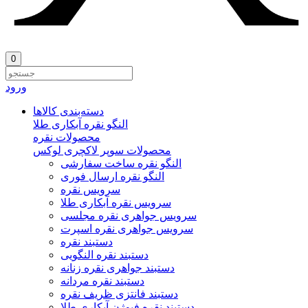
0
ورود
دسته‌بندی‌ کالاها
النگو نقره آبکاری طلا
محصولات نقره
محصولات سوپر لاکچری لوکس
النگو نقره ساخت سفارشی
النگو نقره ارسال فوری
سرویس نقره
سرویس نقره آبکاری طلا
سرویس جواهری نقره مجلسی
سرویس جواهری نقره اسپرت
دستبند نقره
دستبند نقره النگویی
دستبند جواهری نقره زنانه
دستبند نقره مردانه
دستبند فانتزی ظریف نقره
دستبند نقره فیوژن آبکاری طلا