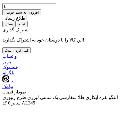
افزودن به سبد خرید
اطلاع رسانی
بستن
اشتراک گذاری
این کالا را با دوستان خود به اشتراک بگذارید!
کپی کردن لینک
واتساپ
تويتر
فیسبوک
تلگرام
ایتا
پیامک
نمودار قیمت
النگو نقره آبکاری طلا سفارشی یک سانتی لیزری طرح زنبوری
سایز 0 کد AL345