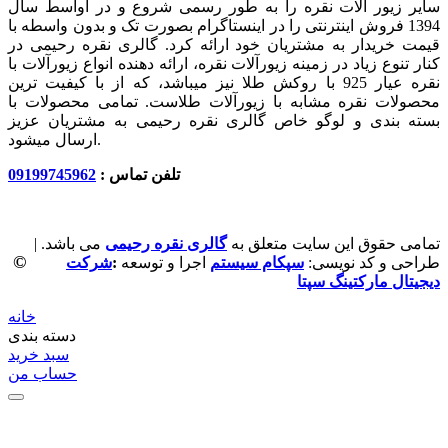
سایر زیور آلات نقره را به طور رسمی شروع و در اواسط سال
1394 فروش اینترنتی را در اینستاگرام بصورت تک و بدون واسطه با
قیمت خریدار به مشتریان خود ارائه کرد. گالری نقره رحیمی در
کنار تنوع زیاد در زمینه زیورآلات نقره، ارائه دهنده انواع زیورآلات با
نقره عیار 925 با روکش طلا نیز میباشد، که از با کیفیت‏ ترین
محصولات نقره مشابه با زیورآلات طلاست. تمامی محصولات با
بسته بندی و لوگو خاص گالری نقره رحیمی به مشتریان عزیز
ارسال میشود.
تلفن تماس :
09199745962
تمامی حقوق این سایت متعلق به
گالری نقره رحیمی
می باشد. |
©
طراحی و کد نویسی:
سپکام سیستم
اجرا و توسعه
:
شرکت
دیجیتال مارکتینگ سپتا
خانه
دسته بندی
سبد خرید
حساب من