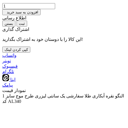
افزودن به سبد خرید
اطلاع رسانی
بستن
اشتراک گذاری
این کالا را با دوستان خود به اشتراک بگذارید!
کپی کردن لینک
واتساپ
تويتر
فیسبوک
تلگرام
ایتا
پیامک
نمودار قیمت
النگو نقره آبکاری طلا سفارشی یک سانتی لیزری طرح موج سایز 1
کد AL340