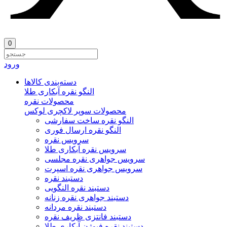
0
ورود
دسته‌بندی‌ کالاها
النگو نقره آبکاری طلا
محصولات نقره
محصولات سوپر لاکچری لوکس
النگو نقره ساخت سفارشی
النگو نقره ارسال فوری
سرویس نقره
سرویس نقره آبکاری طلا
سرویس جواهری نقره مجلسی
سرویس جواهری نقره اسپرت
دستبند نقره
دستبند نقره النگویی
دستبند جواهری نقره زنانه
دستبند نقره مردانه
دستبند فانتزی ظریف نقره
دستبند نقره فیوژن آبکاری طلا