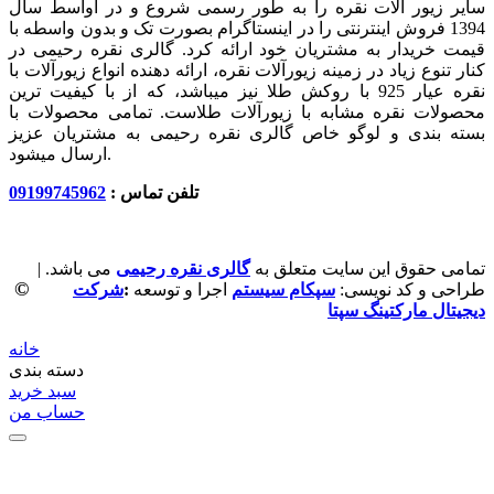
سایر زیور آلات نقره را به طور رسمی شروع و در اواسط سال
1394 فروش اینترنتی را در اینستاگرام بصورت تک و بدون واسطه با
قیمت خریدار به مشتریان خود ارائه کرد. گالری نقره رحیمی در
کنار تنوع زیاد در زمینه زیورآلات نقره، ارائه دهنده انواع زیورآلات با
نقره عیار 925 با روکش طلا نیز میباشد، که از با کیفیت‏ ترین
محصولات نقره مشابه با زیورآلات طلاست. تمامی محصولات با
بسته بندی و لوگو خاص گالری نقره رحیمی به مشتریان عزیز
ارسال میشود.
تلفن تماس :
09199745962
تمامی حقوق این سایت متعلق به
گالری نقره رحیمی
می باشد. |
©
طراحی و کد نویسی:
سپکام سیستم
اجرا و توسعه
:
شرکت
دیجیتال مارکتینگ سپتا
خانه
دسته بندی
سبد خرید
حساب من