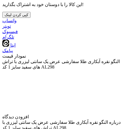
این کالا را با دوستان خود به اشتراک بگذارید!
کپی کردن لینک
واتساپ
تويتر
فیسبوک
تلگرام
ایتا
پیامک
نمودار قیمت
النگو نقره آبکاری طلا سفارشی عرض یک سانتی لیزری با تراش
های سفید سایز 1 کد AL298
افزودن دیدگاه
درباره النگو نقره آبکاری طلا سفارشی عرض یک سانتی لیزری با
تراش های سفید سایز 1 کد AL298