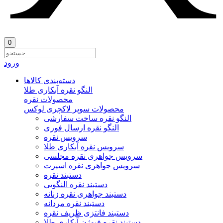
0
ورود
دسته‌بندی‌ کالاها
النگو نقره آبکاری طلا
محصولات نقره
محصولات سوپر لاکچری لوکس
النگو نقره ساخت سفارشی
النگو نقره ارسال فوری
سرویس نقره
سرویس نقره آبکاری طلا
سرویس جواهری نقره مجلسی
سرویس جواهری نقره اسپرت
دستبند نقره
دستبند نقره النگویی
دستبند جواهری نقره زنانه
دستبند نقره مردانه
دستبند فانتزی ظریف نقره
دستبند نقره فیوژن آبکاری طلا