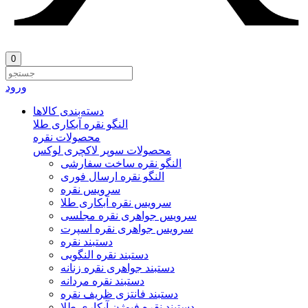
0
ورود
دسته‌بندی‌ کالاها
النگو نقره آبکاری طلا
محصولات نقره
محصولات سوپر لاکچری لوکس
النگو نقره ساخت سفارشی
النگو نقره ارسال فوری
سرویس نقره
سرویس نقره آبکاری طلا
سرویس جواهری نقره مجلسی
سرویس جواهری نقره اسپرت
دستبند نقره
دستبند نقره النگویی
دستبند جواهری نقره زنانه
دستبند نقره مردانه
دستبند فانتزی ظریف نقره
دستبند نقره فیوژن آبکاری طلا