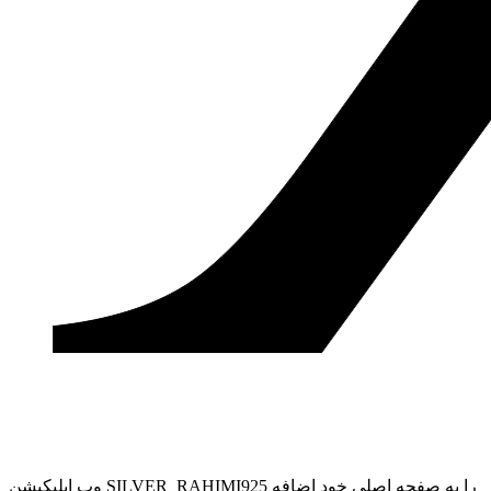
وب ‌اپلیکیشن SILVER_RAHIMI925 را به صفحه اصلی خود اضافه