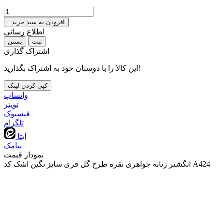
افزودن به سبد خرید
اطلاع رسانی
بستن
اشتراک گذاری
این کالا را با دوستان خود به اشتراک بگذارید!
کپی کردن لینک
واتساپ
تويتر
فیسبوک
تلگرام
ایتا
پیامک
نمودار قیمت
انگشتر زنانه جواهری نقره طرح گل فری سایز نگین اشک کد A424