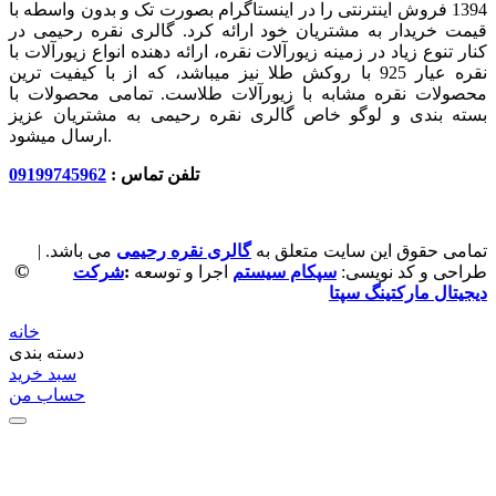
1394 فروش اینترنتی را در اینستاگرام بصورت تک و بدون واسطه با
قیمت خریدار به مشتریان خود ارائه کرد. گالری نقره رحیمی در
کنار تنوع زیاد در زمینه زیورآلات نقره، ارائه دهنده انواع زیورآلات با
نقره عیار 925 با روکش طلا نیز میباشد، که از با کیفیت‏ ترین
محصولات نقره مشابه با زیورآلات طلاست. تمامی محصولات با
بسته بندی و لوگو خاص گالری نقره رحیمی به مشتریان عزیز
ارسال میشود.
تلفن تماس :
09199745962
تمامی حقوق این سایت متعلق به
گالری نقره رحیمی
می باشد. |
©
طراحی و کد نویسی:
سپکام سیستم
اجرا و توسعه
:
شرکت
دیجیتال مارکتینگ سپتا
خانه
دسته بندی
سبد خرید
حساب من