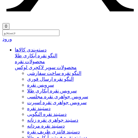
0
ورود
دسته‌بندی‌ کالاها
النگو نقره آبکاری طلا
محصولات نقره
محصولات سوپر لاکچری لوکس
النگو نقره ساخت سفارشی
النگو نقره ارسال فوری
سرویس نقره
سرویس نقره آبکاری طلا
سرویس جواهری نقره مجلسی
سرویس جواهری نقره اسپرت
دستبند نقره
دستبند نقره النگویی
دستبند جواهری نقره زنانه
دستبند نقره مردانه
دستبند فانتزی ظریف نقره
دستبند نقره فیوژن آبکاری طلا