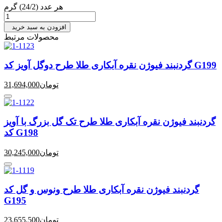
هر عدد (24/2) گرم
افزودن به سبد خرید
محصولات مرتبط
گردنبند فیوژن نقره آبکاری طلا طرح دوگل آویز کد G199
تومان
31,694,000
گردنبند فیوژن نقره آبکاری طلا طرح تک گل بزرگ با آویز
کد G198
تومان
30,245,000
گردنبند فیوژن نقره آبکاری طلا طرح ونوس و گل کد
G195
تومان
23,655,500