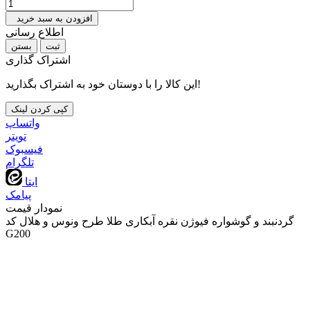
افزودن به سبد خرید
اطلاع رسانی
بستن
اشتراک گذاری
این کالا را با دوستان خود به اشتراک بگذارید!
کپی کردن لینک
واتساپ
تويتر
فیسبوک
تلگرام
ایتا
پیامک
نمودار قیمت
گردنبند و گوشواره فیوژن نقره آبکاری طلا طرح ونوس و هلال کد
G200