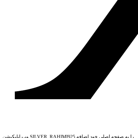
وب ‌اپلیکیشن SILVER_RAHIMI925 را به صفحه اصلی خود اضافه