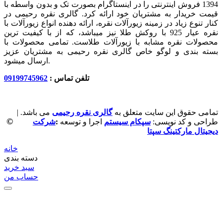
1394 فروش اینترنتی را در اینستاگرام بصورت تک و بدون واسطه با
قیمت خریدار به مشتریان خود ارائه کرد. گالری نقره رحیمی در
کنار تنوع زیاد در زمینه زیورآلات نقره، ارائه دهنده انواع زیورآلات با
نقره عیار 925 با روکش طلا نیز میباشد، که از با کیفیت‏ ترین
محصولات نقره مشابه با زیورآلات طلاست. تمامی محصولات با
بسته بندی و لوگو خاص گالری نقره رحیمی به مشتریان عزیز
ارسال میشود.
تلفن تماس :
09199745962
تمامی حقوق این سایت متعلق به
گالری نقره رحیمی
می باشد. |
©
طراحی و کد نویسی:
سپکام سیستم
اجرا و توسعه
:
شرکت
دیجیتال مارکتینگ سپتا
خانه
دسته بندی
سبد خرید
حساب من