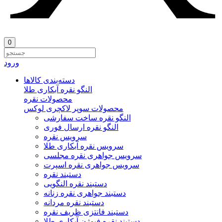
0
ورود
دسته‌بندی‌ کالاها
النگو نقره آبکاری طلا
محصولات نقره
محصولات سوپر لاکچری لوکس
النگو نقره ساخت سفارشی
النگو نقره ارسال فوری
سرویس نقره
سرویس نقره آبکاری طلا
سرویس جواهری نقره مجلسی
سرویس جواهری نقره اسپرت
دستبند نقره
دستبند نقره النگویی
دستبند جواهری نقره زنانه
دستبند نقره مردانه
دستبند فانتزی ظریف نقره
دستبند نقره فیوژن آبکاری طلا