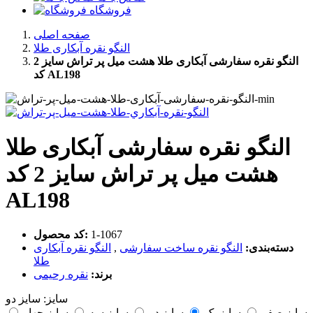
فروشگاه
صفحه اصلی
النگو نقره آبکاری طلا
النگو نقره سفارشی آبکاری طلا هشت میل پر تراش سایز 2
کد AL198
النگو نقره سفارشی آبکاری طلا
هشت میل پر تراش سایز 2 کد
AL198
‎1-1067
کد محصول:
دسته‌بندی:
النگو نقره ساخت سفارشی
,
النگو نقره آبکاری
طلا
برند:
نقره رحیمی
سایز:
سایز دو
سایز صفر
سایز یک
سایز دو
سایز سه
سایز چهار