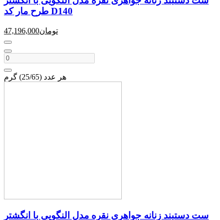
ست دستبند زنانه جواهری نقره مدل النگویی با انگشتر
طرح مار کد D140
تومان
47,196,000
هر عدد (25/65) گرم
ست دستبند زنانه جواهری نقره مدل النگویی با انگشتر