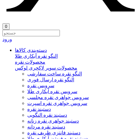
0
ورود
دسته‌بندی‌ کالاها
النگو نقره آبکاری طلا
محصولات نقره
محصولات سوپر لاکچری لوکس
النگو نقره ساخت سفارشی
النگو نقره ارسال فوری
سرویس نقره
سرویس نقره آبکاری طلا
سرویس جواهری نقره مجلسی
سرویس جواهری نقره اسپرت
دستبند نقره
دستبند نقره النگویی
دستبند جواهری نقره زنانه
دستبند نقره مردانه
دستبند فانتزی ظریف نقره
دستبند نقره فیوژن آبکاری طلا