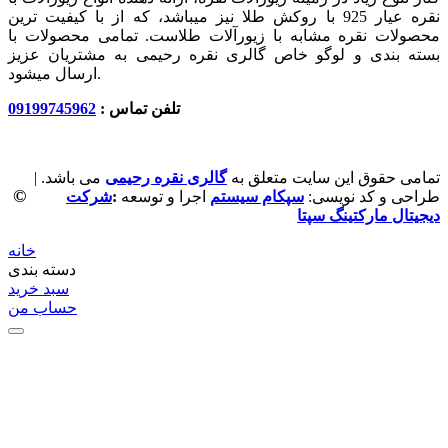
نقره عیار 925 با روکش طلا نیز میباشد، که از با کیفیت‏ ترین
محصولات نقره مشابه با زیورآلات طلاست. تمامی محصولات با
بسته بندی و لوگو خاص گالری نقره رحیمی به مشتریان عزیز
ارسال میشود.
تلفن تماس :
09199745962
تمامی حقوق این سایت متعلق به
گالری نقره رحیمی
می باشد. |
©
طراحی و کد نویسی:
سپکام سیستم
اجرا و توسعه
:
شرکت
دیجیتال مارکتینگ سپتا
خانه
دسته بندی
سبد خرید
حساب من