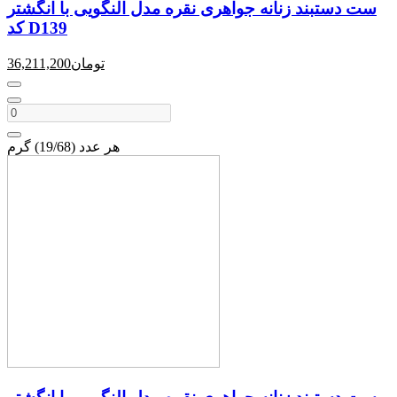
ست دستبند زنانه جواهری نقره مدل النگویی با انگشتر
کد D139
تومان
36,211,200
هر عدد (19/68) گرم