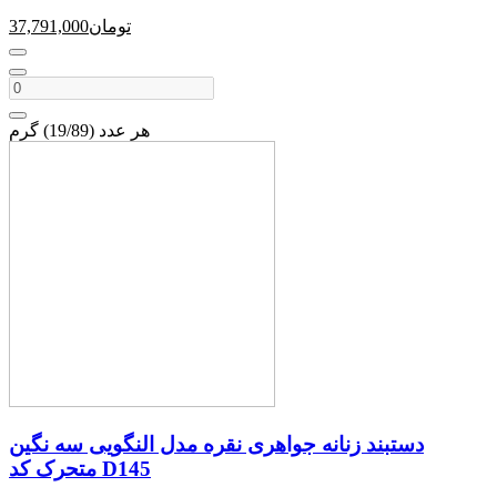
تومان
37,791,000
هر عدد (19/89) گرم
دستبند زنانه جواهری نقره مدل النگویی سه نگین
متحرک کد D145