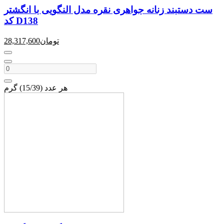
ست دستبند زنانه جواهری نقره مدل النگویی با انگشتر
کد D138
تومان
28,317,600
هر عدد (15/39) گرم