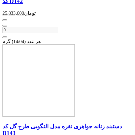
کد D142
تومان
25,833,600
هر عدد (14/04) گرم
دستبند زنانه جواهری نقره مدل النگویی طرح گل کد
D143