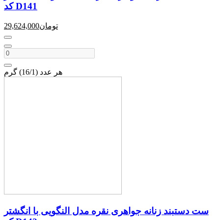
کد D141
تومان
29,624,000
هر عدد (16/1) گرم
ست دستبند زنانه جواهری نقره مدل النگویی با انگشتر